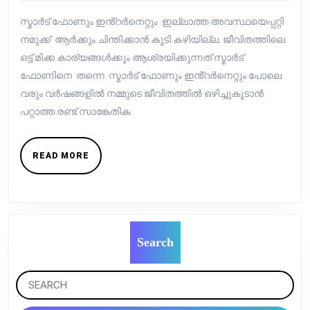
16,
Your
2022
സ്മാർട് ഫോണും ഇൻ്റർനെറ്റും ഇല്ലാത്ത അവസ്ഥയെപ്പറ്റി
Time,
നമുക്ക് ആർക്കും ചിന്തിക്കാൻ കൂടി കഴിയില്ല. ജീവിതത്തിലെ
Energy
ഒട്ട് മിക്ക കാര്യങ്ങൾക്കും ആശ്രയിക്കുന്നത് സ്മാർട്
ഫോണിനെ തന്നെ. സ്മാർട് ഫോണും ഇൻ്റർനെറ്റും പോലെ
And
വരും വർഷങ്ങളിൽ നമ്മുടെ ജീവിതത്തിൽ ഒഴിച്ചുകൂടാൻ
Money
പറ്റാത്ത രണ്ട് സാങ്കേതിക
By
Using
READ
READ MORE
Smart
MORE
Home
Technology?
Search
Search
for: