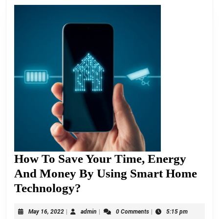
How To Save Your Time, Energy
And Money By Using Smart Home
How
Technology?
To
May
admin
May 16, 2022
|
admin
|
0 Comments
|
5:15 pm
Save